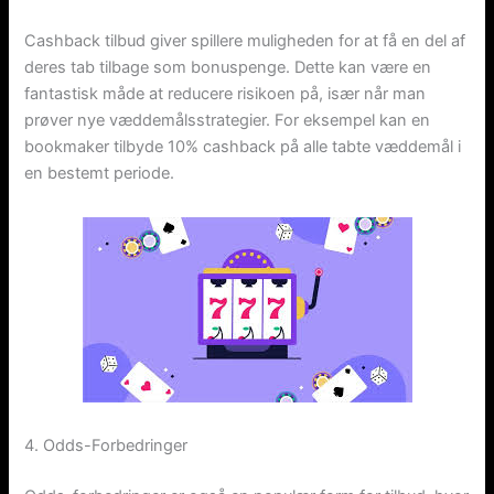
Cashback tilbud giver spillere muligheden for at få en del af
deres tab tilbage som bonuspenge. Dette kan være en
fantastisk måde at reducere risikoen på, især når man
prøver nye væddemålsstrategier. For eksempel kan en
bookmaker tilbyde 10% cashback på alle tabte væddemål i
en bestemt periode.
4. Odds-Forbedringer