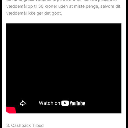
væddemål op til 50 kroner uden at miste penge, selvom dit
væddemål ikke gør det godt.
3. Cashback Tilbud