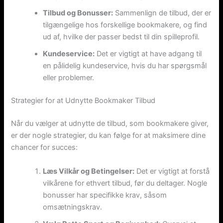
Tilbud og Bonusser:
Sammenlign de tilbud, der er
tilgængelige hos forskellige bookmakere, og find
ud af, hvilke der passer bedst til din spilleprofil.
Kundeservice:
Det er vigtigt at have adgang til
en pålidelig kundeservice, hvis du har spørgsmål
eller problemer.
Strategier for at Udnytte Bookmaker Tilbud
Når du vælger at udnytte de tilbud, som bookmakere giver,
er der nogle strategier, du kan følge for at maksimere dine
chancer for succes:
Læs Vilkår og Betingelser:
Det er vigtigt at forstå
vilkårene for ethvert tilbud, før du deltager. Nogle
bonusser har specifikke krav, såsom
omsætningskrav.