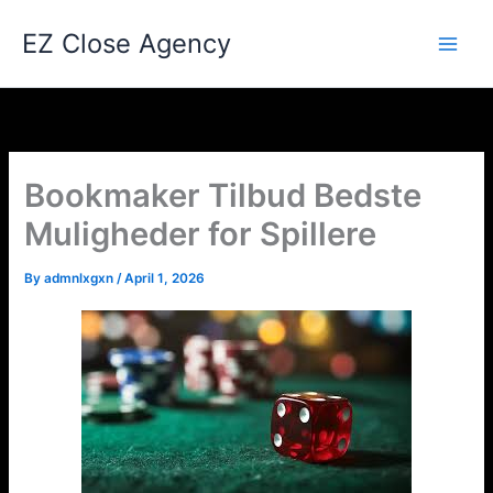
Skip
EZ Close Agency
to
content
Bookmaker Tilbud Bedste
Muligheder for Spillere
By
admnlxgxn
/
April 1, 2026