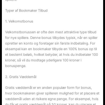
Typer af Bookmaker Tilbud
1. Velkomstbonus
Velkomstbonussen er ofte den mest attraktive type tilbud
for nye spillere. Denne bonus tilbydes typisk, når en spiller
opretter en konto og foretager sin første indbetaling. For
eksempel kan en bookmaker tilbyde en 100% bonus op til
et bestemt beløb, hvilket betyder, at hvis du indbetaler 100
kroner, så vil du modtage yderligere 100 kroner i
bonuspenge.
2. Gratis Væddemål
Gratis væddemål er en anden populær form for bonus,
hvor bookmakeren giver spilleren mulighed for at placere et
væddemål uden at risikere egne penge. For eksempel, hvis
du får et gratis væddemål på 50 kroner, kan du placere et